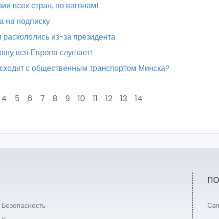
ии всех стран, по вагонам!
а на подписку
 раскололись из-за президента
юшу вся Европа слушает!
сходит с общественным транспортом Минска?
4
5
6
7
8
9
10
11
12
13
14
ПО
Безопасность
Свя