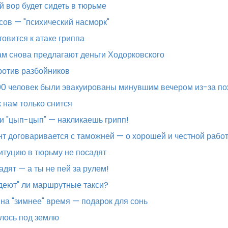
й вор будет сидеть в тюрьме
сов — "психический насморк"
товится к атаке гриппа
м снова предлагают деньги Ходорковского
ротив разбойников
00 человек были эвакуированы минувшим вечером из-за п
 нам только снится
и "цып-цып" — накликаешь грипп!
т договаривается с таможней — о хорошей и честной рабо
итуцию в тюрьму не посадят
адят — а ты не пей за рулем!
деют" ли маршрутные такси?
на "зимнее" время — подарок для сонь
лось под землю