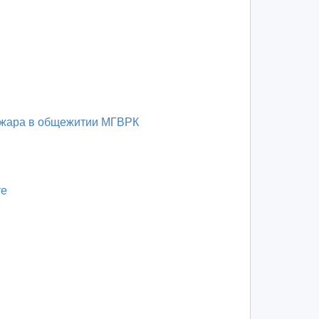
ожара в общежитии МГВРК
те