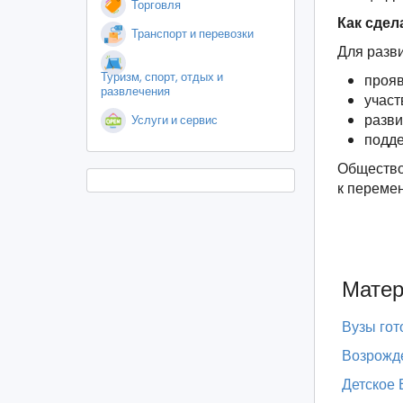
Торговля
Как сдел
Транспорт и перевозки
Для разв
Туризм, спорт, отдых и
прояв
развлечения
участ
разви
Услуги и сервис
подде
Общество 
к перемен
Матер
Вузы гот
Возрожде
Детское 