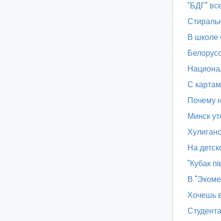
"БДГ" вс
Стиральн
В школе 
Белорус
Национал
С картам
Почему н
Минск ут
Хулиганс
На детск
"Кубак п
В "Экоме
Хочешь в
Студент