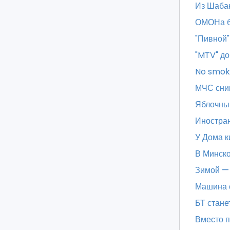
Из Шабан
ОМОНа б
"Пивной"
"MTV" до
No smok
МЧС сним
Яблочный
Иностран
У Дома к
В Минско
Зимой — 
Машина с
БТ стане
Вместо п