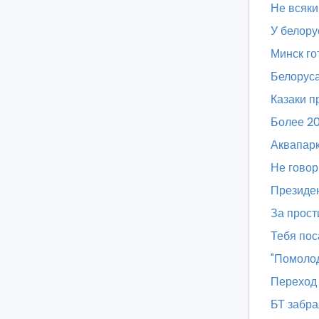
Не всяки
У белору
Минск го
Белоруса
Казаки п
Более 2
Аквапарк
Не говор
Президен
За прост
Тебя пос
"Помоло
Переход 
БТ забра