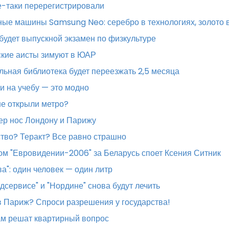
е-таки перерегистрировали
ые машины Samsung Neo: серебро в технологиях, золото 
будет выпускной экзамен по физкультуре
ские аисты зимуют в ЮАР
ьная библиотека будет переезжать 2,5 месяца
и на учебу — это модно
е открыли метро?
ер нос Лондону и Парижу
тво? Теракт? Все равно страшно
ом "Евровидении-2006" за Беларусь споет Ксения Ситник
iва": один человек — один литр
дсервисе" и "Нордине" снова будут лечить
 Париж? Спроси разрешения у государства!
ам решат квартирный вопрос