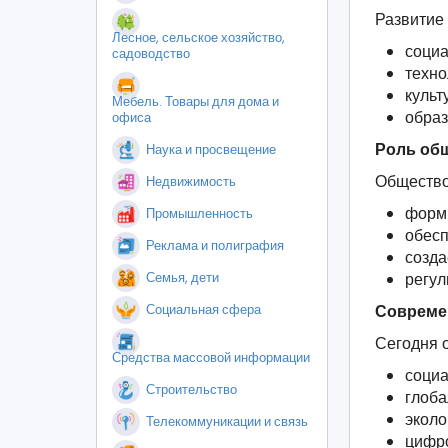
Развитие
Лесное, сельское хозяйство,
социа
садоводство
техно
культ
Мебель. Товары для дома и
образ
офиса
Роль общ
Наука и просвещение
Общество
Недвижимость
форми
Промышленность
обесп
Реклама и полиграфия
созда
Семья, дети
регул
Социальная сфера
Совреме
Сегодня о
Средства массовой информации
социа
Строительство
глоба
эколо
Телекоммуникации и связь
цифр