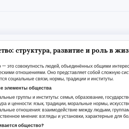
тво: структура, развитие и роль в жи
 — это совокупность людей, объединённых общими интереса
ескими отношениями. Оно представляет собой сложную сис
ся социальные связи, нормы, традиции и институты.
е элементы общества
льные группы и институты: семья, образование, государство
ура и ценности: язык, традиции, моральные нормы, искусств
льные отношения: взаимодействие между людьми, группам
твенное мнение: взгляды и установки, характерные для б
ивается общество?