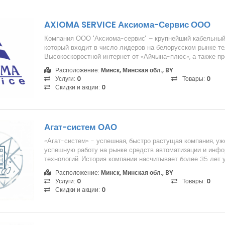
AXIOMA SERVICE Аксиома-Сервис ООО
Компания ООО "Аксиома-сервис" – крупнейший кабельный
который входит в число лидеров на белорусском рынке т
Высокоскоростной интернет от «Айчына-плюс», а также 
услуги ...
Расположение:
Минск, Минская обл., BY
Услуги:
0
Товары:
0
Скидки и акции:
0
Агат-систем ОАО
«Агат-систем» - успешная, быстро растущая компания, у
успешную работу на рынке средств автоматизации и инф
технологий. История компании насчитывает более 35 лет 
данном ры...
Расположение:
Минск, Минская обл., BY
Услуги:
0
Товары:
0
Скидки и акции:
0