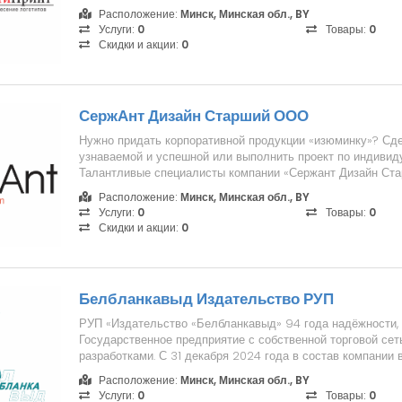
конк...
Расположение:
Минск, Минская обл., BY
Услуги:
0
Товары:
0
Скидки и акции:
0
СержАнт Дизайн Старший ООО
Нужно придать корпоративной продукции «изюминку»? Сд
узнаваемой и успешной или выполнить проект по индиви
Талантливые специалисты компании «Сержант Дизайн Ста
за любые...
Расположение:
Минск, Минская обл., BY
Услуги:
0
Товары:
0
Скидки и акции:
0
Белбланкавыд Издательство РУП
РУП «Издательство «Белбланкавыд» 94 года надёжности, к
Государственное предприятие с собственной торговой сеть
разработками. С 31 декабря 2024 года в состав компании в
Расположение:
Минск, Минская обл., BY
Услуги:
0
Товары:
0