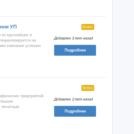
ное УП
Basic
 из крупнейших и
Добавлен 3 лет назад
специализируется на
орию компания успешно
Подробнее
Basic
рафических предприятий
Добавлен 2 лет назад
спешное
м печатным
Подробнее