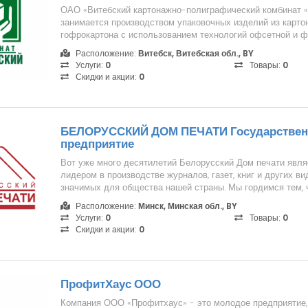
ОАО «Витебский картонажно-полиграфический комбинат «
занимается производством упаковочных изделий из картон
гофрокартона с использованием технологий офсетной и 
пищевой и л...
Расположение:
Витебск, Витебская обл., BY
Услуги:
0
Товары:
0
Скидки и акции:
0
БЕЛОРУССКИЙ ДОМ ПЕЧАТИ Государствен
предприятие
Вот уже много десятилетий Белорусский Дом печати явл
лидером в производстве журналов, газет, книг и других ви
значимых для общества нашей страны. Мы гордимся тем, чт
Расположение:
Минск, Минская обл., BY
Услуги:
0
Товары:
0
Скидки и акции:
0
ПрофитХаус ООО
Компания ООО «Профитхаус» - это молодое предприятие,