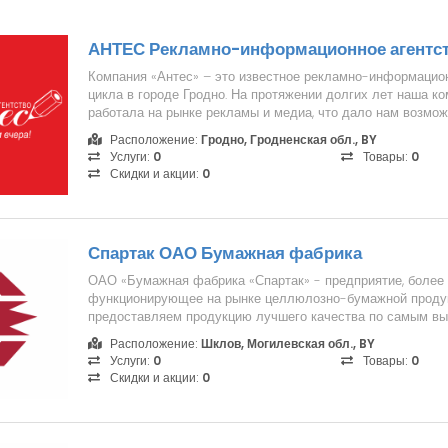
АНТЕС Рекламно-информационное агентс
Компания «Антес» – это известное рекламно-информацион
цикла в городе Гродно. На протяжении долгих лет наша к
работала на рынке рекламы и медиа, что дало нам возмож
настоящим...
Расположение:
Гродно, Гродненская обл., BY
Услуги:
0
Товары:
0
Скидки и акции:
0
Спартак ОАО Бумажная фабрика
ОАО «Бумажная фабрика «Спартак» - предприятие, более 
функционирующее на рынке целлюлозно-бумажной проду
предоставляем продукцию лучшего качества по самым 
сегодняшний день фа...
Расположение:
Шклов, Могилевская обл., BY
Услуги:
0
Товары:
0
Скидки и акции:
0