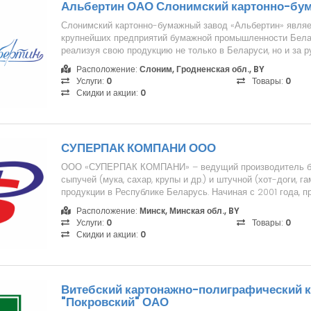
Альбертин ОАО Слонимский картонно-бу
Слонимский картонно-бумажный завод «Альбертин» являе
крупнейших предприятий бумажной промышленности Бела
реализуя свою продукцию не только в Беларуси, но и за 
технологии, высок...
Расположение:
Слоним, Гродненская обл., BY
Услуги:
0
Товары:
0
Скидки и акции:
0
СУПЕРПАК КОМПАНИ ООО
ООО «СУПЕРПАК КОМПАНИ» – ведущий производитель б
сыпучей (мука, сахар, крупы и др.) и штучной (хот-доги, га
продукции в Республике Беларусь. Начиная с 2001 года, пр
Расположение:
Минск, Минская обл., BY
Услуги:
0
Товары:
0
Скидки и акции:
0
Витебский картонажно-полиграфический 
"Покровский" ОАО