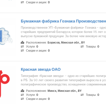
Скидки и акции:
0
Бумажная фабрика Гознака Производствен
Производственное УП «Бумажная фабрика» Гознака - одно
старейших предприятий Беларуси, которое более 115 лет 
выпуске бумажной продукции. За более чем вековую ист
эв...
Расположение:
Борисов, Минская обл., BY
Услуги:
0
Товары:
0
Скидки и акции:
0
Красная звезда ОАО
Типография «Красная звезда» - одно из старейших полиг
в РБ. За 90 лет своего развития типография выросла в у
полиграфическое производство, оснащенное современны
оборудованием, и ста...
Расположение:
Минск, Минская обл., BY
Услуги:
0
Товары:
0
Скидки и акции:
0