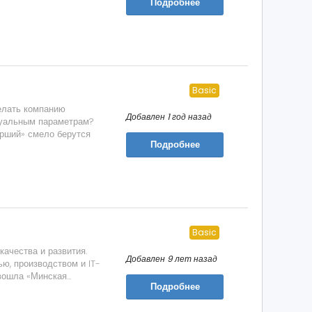
Подробнее
Basic
елать компанию
Добавлен 1 год назад
дуальным параметрам?
рший» смело берутся
Подробнее
Basic
ачества и развития.
Добавлен 9 лет назад
ю, производством и IT-
ошла «Минская...
Подробнее