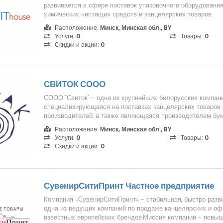
развивается в сфере поставок упаковочного оборудования,
химических чистящих средств и канцелярских товаров.
использу...
Расположение:
Минск, Минская обл., BY
Услуги:
0
Товары:
0
Скидки и акции:
0
СВИТОК СООО
СООО "Свиток" - одна из крупнейших белорусских компани
специализирующаяся на поставках канцелярских товаров 
производителей, а также являющаяся производителем бу
и конвертов. Сфера дея...
Расположение:
Минск, Минская обл., BY
Услуги:
0
Товары:
0
Скидки и акции:
0
СувенирСитиПринт Частное предприятие
Компания «СувенирСитиПринт» - стабильная, быстро разв
одна из ведущих компаний по продаже канцелярских и оф
известных европейских брендов.Миссия компании - повыш