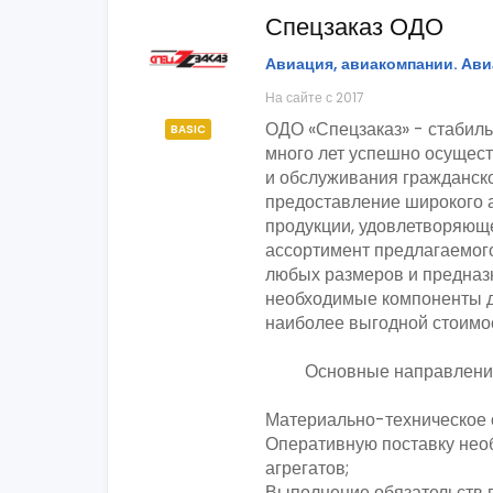
Спецзаказ ОДО
Авиация, авиакомпании. Ав
На сайте с 2017
ОДО «Спецзаказ» - стабиль
BASIC
много лет успешно осущест
и обслуживания гражданско
предоставление широкого 
продукции, удовлетворяющ
ассортимент предлагаемог
любых размеров и предназ
необходимые компоненты д
наиболее выгодной стоимо
Основные направления 
Материально-техническое 
Оперативную поставку нео
агрегатов;
Выполнение обязательств г