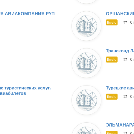
Я АВИАКОМПАНИЯ РУП
ОРШАНСКИ
0 
Basic
Трансконд 
0 
Basic
 туристических услуг,
Турецкие ави
авиабилетов
0 
Basic
ЭЛЬМАНАРА
0 
Basic