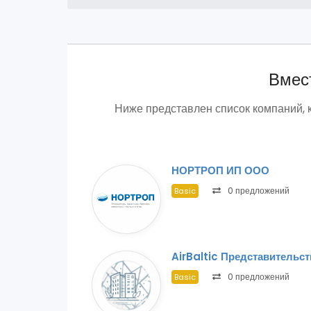
Вмест
Ниже представлен список компаний, 
НОРТРОП ИП ООО
0 предложений
Basic
AirBaltic Представительс
0 предложений
Basic