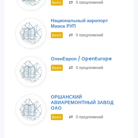
0 предложений
Basic
Национальный аэропорт
Минск РУП
0 предложений
Basic
ОпенЕвроп / OpenEurope
0 предложений
Basic
ОРШАНСКИЙ
АВИАРЕМОНТНЫЙ ЗАВОД
ОАО
0 предложений
Basic