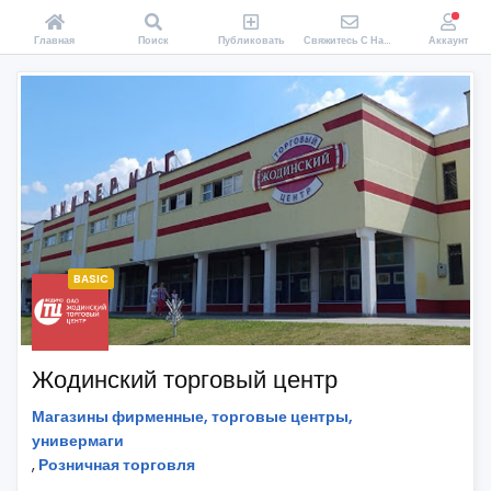
Главная
Поиск
Публиковать
Свяжитесь С Нами
Аккаунт
BASIC
Жодинский торговый центр
Магазины фирменные, торговые центры,
универмаги
,
Розничная торговля