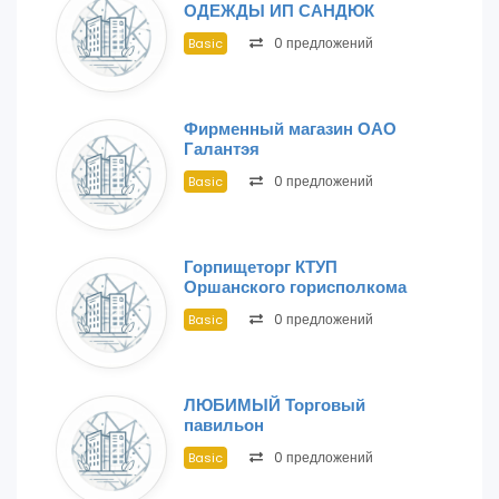
ОДЕЖДЫ ИП САНДЮК
0 предложений
Basic
Фирменный магазин ОАО
Галантэя
0 предложений
Basic
Горпищеторг КТУП
Оршанского горисполкома
0 предложений
Basic
ЛЮБИМЫЙ Торговый
павильон
0 предложений
Basic