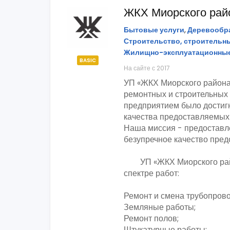
ЖКХ Миорского рай
Бытовые услуги
,
Деревообра
Строительство, строительн
Жилищно-эксплуатационны
BASIC
На сайте с 2017
УП «ЖКХ Миорского района»
ремонтных и строительных 
предприятием было достиг
качества предоставляемых 
Наша миссия - предоставле
безупречное качество пред
УП «ЖКХ Миорского райо
спектре работ:
Ремонт и смена трубопрово
Земляные работы;
Ремонт полов;
Штукатурные работы;