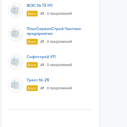
ЖЭС № 13 УП
0 предложений
Basic
ПлатСервисСтрой Частное
предприятие
0 предложений
Basic
Софтстрой УП
0 предложений
Basic
Трест № 26
0 предложений
Basic