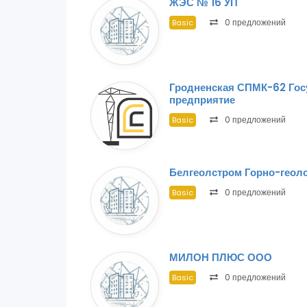
ЖЭС № 16 УП
0 предложений
Basic
Гродненская СПМК-62 Гос
предприятие
0 предложений
Basic
Белгеолстром Горно-геол
0 предложений
Basic
МИЛОН ПЛЮС ООО
0 предложений
Basic