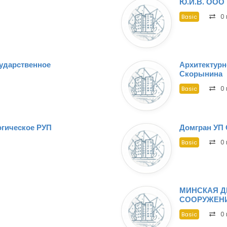
Ю.И.В. ООО
0 
Basic
ударственное
Архитектур
Скорынина
0 
Basic
огическое РУП
Домгран УП
0 
Basic
МИНСКАЯ Д
СООРУЖЕНИ
0 
Basic