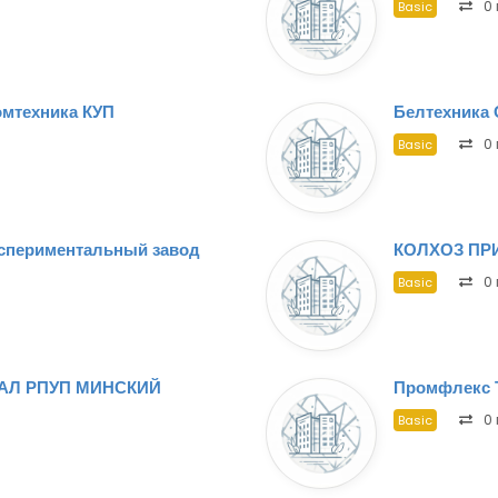
0 
Basic
омтехника КУП
Белтехника
0 
Basic
спериментальный завод
КОЛХОЗ ПР
0 
Basic
АЛ РПУП МИНСКИЙ
Промфлекс
0 
Basic