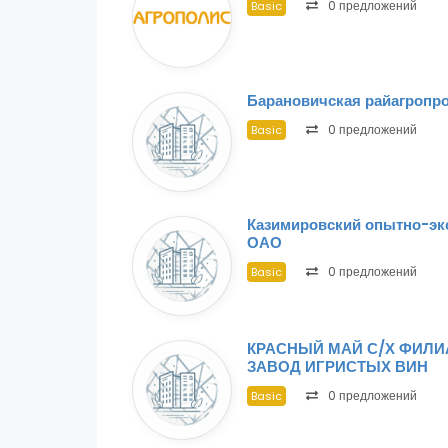
0 предложений
Basic
Барановичская райагропр
0 предложений
Basic
Казимировский опытно-эк
ОАО
0 предложений
Basic
КРАСНЫЙ МАЙ С/Х ФИЛИ
ЗАВОД ИГРИСТЫХ ВИН
0 предложений
Basic