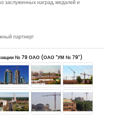
о заслуженных наград, медалей и
жный партнер!
изации № 79 ОАО (ОАО "УМ № 79")