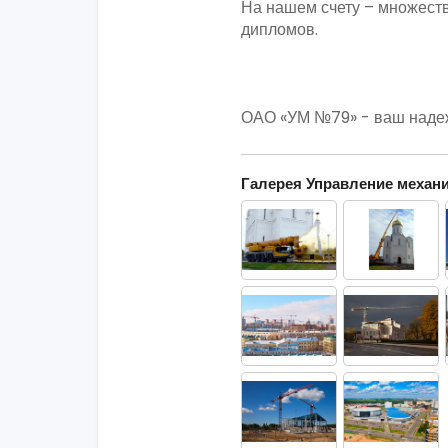
На нашем счету – множеств
дипломов.
ОАО «УМ №79» - ваш наде
Галерея Управление механ