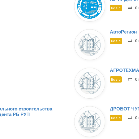
0 
Basic
АвтоРегион
0 
Basic
АГРОТЕХМА
0 
Basic
ального строительства
ДРОБОТ ЧУ
дента РБ РУП
0 
Basic