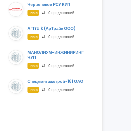
Червенское РСУ КУП
0 предложений
Basic
ArTraik (АрТрайк ООО)
0 предложений
Basic
МАНОЛИУМ-ИНЖИНИРИНГ
ЧУП
0 предложений
Basic
Спецмонтажстрой-181 ОАО
0 предложений
Basic