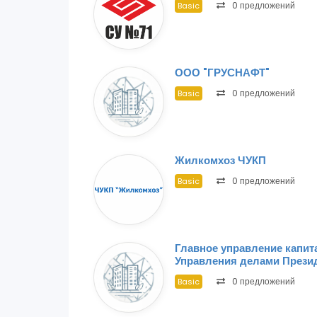
0 предложений
Basic
ООО "ГРУСНАФТ"
0 предложений
Basic
Жилкомхоз ЧУКП
0 предложений
Basic
Главное управление капит
Управления делами Прези
0 предложений
Basic