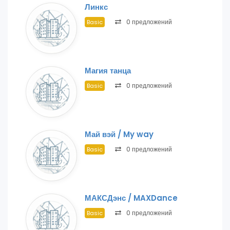
Линкс
0 предложений
Basic
Магия танца
0 предложений
Basic
Май вэй / My way
0 предложений
Basic
МАКСДэнс / MAXDance
0 предложений
Basic