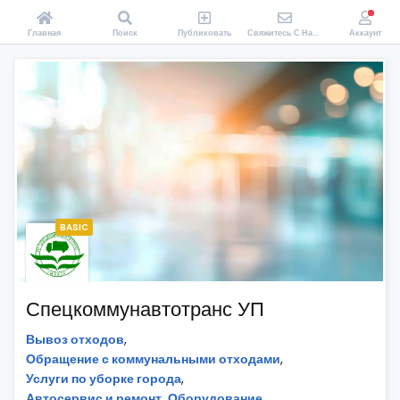
Главная
Поиск
Публиковать
Свяжитесь С Нами
Аккаунт
BASIC
Спецкоммунавтотранс УП
Вывоз отходов
,
Обращение с коммунальными отходами
,
Услуги по уборке города
,
Автосервис и ремонт. Оборудование
,