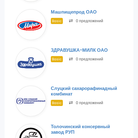
Машпищепрод ОАО
0 предложений
Basic
ЗДРАВУШКА-МИЛК ОАО
0 предложений
Basic
Слуцкий сахарорафинадный
комбинат
0 предложений
Basic
Толочинский консервный
завод РУП