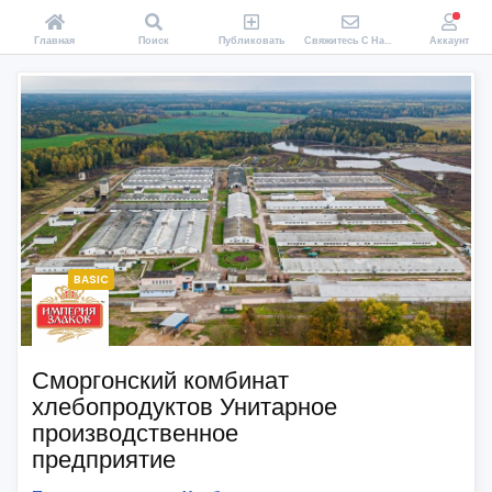
Главная
Поиск
Публиковать
Свяжитесь С Нами
Аккаунт
BASIC
Сморгонский комбинат
хлебопродуктов Унитарное
производственное
предприятие