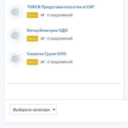
TURCK Представительство в СНГ
0 предложений
Basic
ИнтерЭлектрик ОДО
0 предложений
Basic
Симатек Групп ООО
0 предложений
Basic