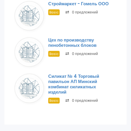
Строймаркет - Гомель ООО
0 предложений
Basic
Цех по производству
пенобетонных блоков
0 предложений
Basic
Силикат № 4 Торговый
павильон АП Минский
комбинат силикатных
изделий
0 предложений
Basic