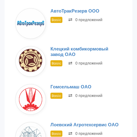
АвтоТракРезерв ООО
0 предложений
Basic
Клецкий комбикормовый
завод ОАО
0 предложений
Basic
Гомсельмаш ОАО
0 предложений
Basic
Лоевский Агротехсервис ОАО
0 предложений
Basic