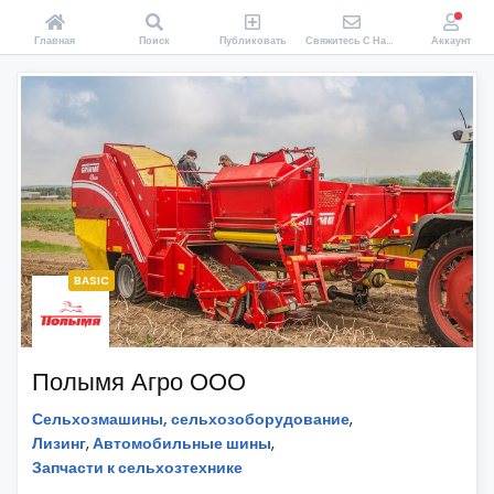
Главная
Поиск
Публиковать
Свяжитесь С Нами
Аккаунт
BASIC
Полымя Агро ООО
Сельхозмашины, сельхозоборудование
,
Лизинг
,
Автомобильные шины
,
Запчасти к сельхозтехнике