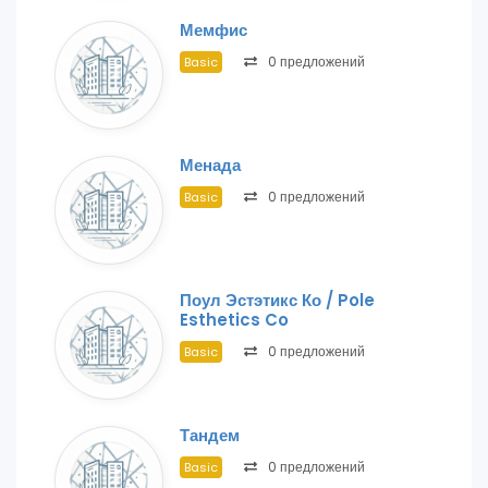
Мемфис
0 предложений
Basic
Менада
0 предложений
Basic
Поул Эстэтикс Ко / Pole
Esthetics Co
0 предложений
Basic
Тандем
0 предложений
Basic