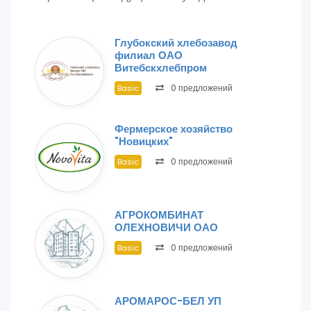
Глубокский хлебозавод
филиал ОАО
Витебскхлебпром
0 предложений
Basic
Фермерское хозяйство
"Новицких"
0 предложений
Basic
АГРОКОМБИНАТ
ОЛЕХНОВИЧИ ОАО
0 предложений
Basic
АРОМАРОС-БЕЛ УП