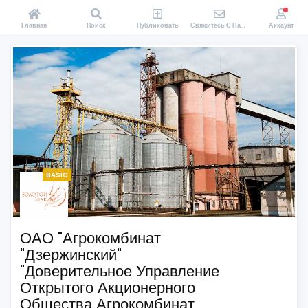
Главная
Поиск
Публиковать
Свяжитесь С Нами
Аккаунт
BASIC
ОАО "Агрокомбинат
"Дзержинский"
"Доверительное Управление
Открытого Акционерного
Общества Агрокомбинат