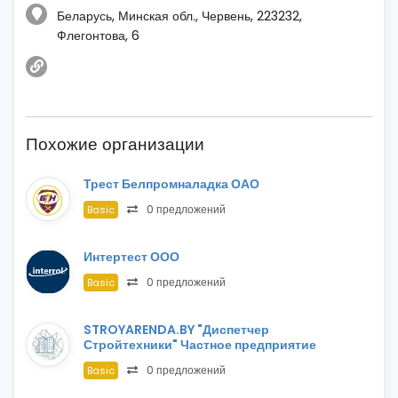
Беларусь, Минская обл., Червень, 223232,
Флегонтова, 6
Похожие организации
Трест Белпромналадка ОАО
0 предложений
Basic
Интертест ООО
0 предложений
Basic
STROYARENDA.BY "Диспетчер
Стройтехники" Частное предприятие
0 предложений
Basic