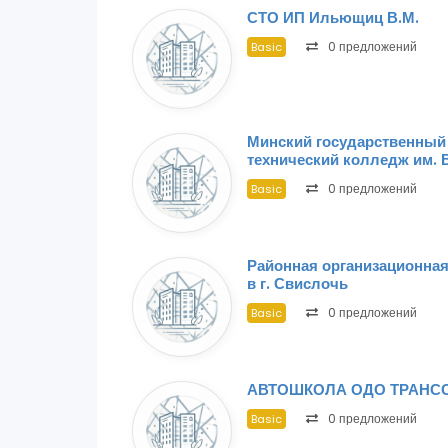
СТО ИП Ильющиц В.М.
0 предложений
Basic
Минский государственный
технический колледж им. В
0 предложений
Basic
Районная организационна
в г. Свислочь
0 предложений
Basic
АВТОШКОЛА ОДО ТРАНС
0 предложений
Basic