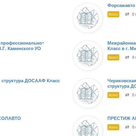
Форсажавто
0 
Basic
 профессионально-
Межрайонна
.Г. Каменского УО
Класс в г. 
0 
Basic
я структура ДОСААФ Класс
Чериковская
структура 
0 
Basic
СОЛАВТО
ПРЕСТИЖ А
0 
Basic