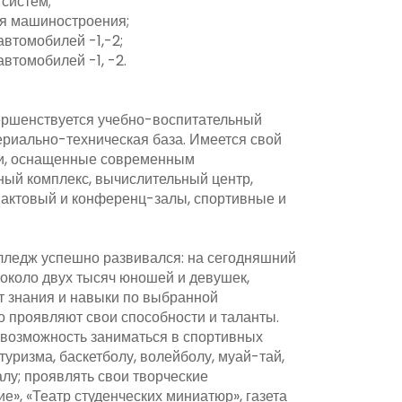
систем;
я машиностроения;
автомобилей -1,-2;
втомобилей -1, -2.
ершенствуется учебно-воспитательный
ериально-техническая база. Имеется свой
ии, оснащенные современным
ный комплекс, вычислительный центр,
, актовый и конференц-залы, спортивные и
лледж успешно развивался: на сегодняшний
 около двух тысяч юношей и девушек,
т знания и навыки по выбранной
но проявляют свои способности и таланты.
возможность заниматься в спортивных
туризма, баскетболу, волейболу, муай-тай,
алу; проявлять свои творческие
е», «Театр студенческих миниатюр», газета