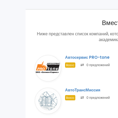
Вмест
Ниже представлен список компаний, кот
академика
Автосервис PRO-tone
0 предложений
Basic
АвтоТрансМиссия
0 предложений
Basic