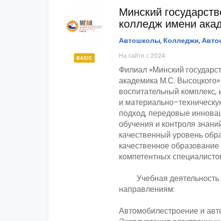
Минский государст
колледж имени акад
Автошколы
,
Колледжи
,
Авто
На сайте с 2024
BASIC
Филиал «Минский государс
академика М.С. Высоцкого»
воспитательный комплекс,
и материально–техническу
подход, передовые иннова
обучения и контроля знани
качественный уровень обра
качественное образование
компетентных специалисто
Учебная деятельность п
направлениям:
Автомобилестроение и авт