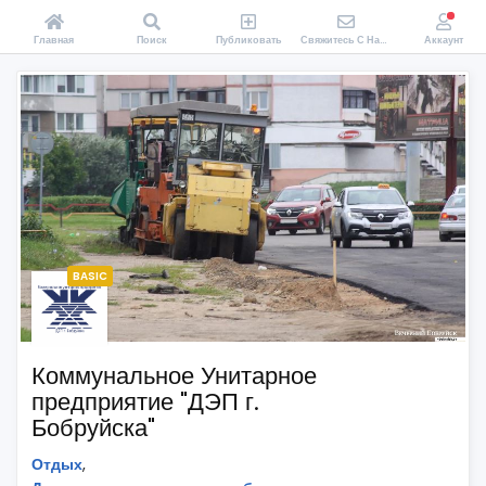
Главная
Поиск
Публиковать
Свяжитесь С Нами
Аккаунт
BASIC
Коммунальное Унитарное
предприятие "ДЭП г.
Бобруйска"
Отдых
,