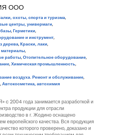
ИЯ ООО
алки, охоты, спорта и туризма
,
вые центры, универмаги
,
 базы
,
Герметики
,
рудование и инструмент
,
з дерева
,
Краски, лаки
,
е материалы
,
ые работы
,
Отопительное оборудование
,
ание
,
Химическая промышленность
,
ание воздуха. Ремонт и обслуживание
,
е
,
Автокосметика, автохимия
 2004 года занимается разработкой и
ктра продукции для отрасли
оизводство в г. Жодино оснащено
м европейского качества. Вся продукция
качество которого проверено, доказано и
т всем техническим требованиям для