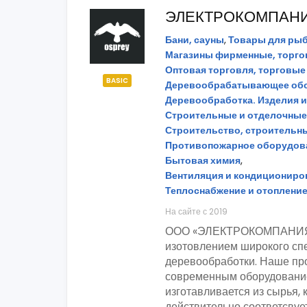
ЭЛЕКТРОКОМПАН
Бани, сауны
,
Товары для рыб
Магазины фирменные, торго
Оптовая торговля, торговые
BASIC
Деревообрабатывающее обо
Деревообработка. Изделия и
Строительные и отделочны
Строительство, строительн
Противопожарное оборудов
Бытовая химия
,
Вентиляция и кондициониров
Теплоснабжение и отоплени
На сайте с 2019
ООО «ЭЛЕКТРОКОМПАНИЯ» c
изотовлением широкого спе
деревообработки. Наше пр
современным оборудование
изготавливается из сырья, 
действительно соответсвуе