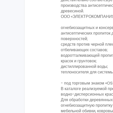
производства антисептическ
древесиной.
ООО «ЭЛЕКТРОКОМПАНИЯ» 
огнебиозащитных и консер
антисептических пропиток
поверхностей;
средств против черной пле
отбеливающих составов;
водоотталкивающей пропит
красок и грунтовок;
дистиллированной воды;
теплоносителя для систем
- под торговым знаком «O
В каталоге реализуемой п
водно-дисперсионных красо
Для обработки деревянных
огнебиозащитную пропитку 
мебельной обивки, ковровы