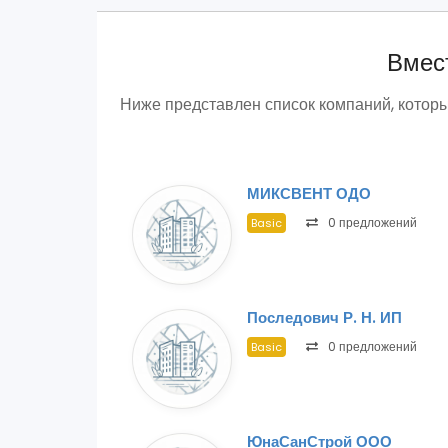
Вмест
Ниже представлен список компаний, кото
МИКСВЕНТ ОДО
0 предложений
Basic
Последович Р. Н. ИП
0 предложений
Basic
ЮнаСанСтрой ООО