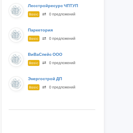
Лесстройресурс ЧПТУП
0 предложений
Basic
Паркетория
0 предложений
Basic
ВиВаСпейс ООО
0 предложений
Basic
Энергострой ДП
0 предложений
Basic