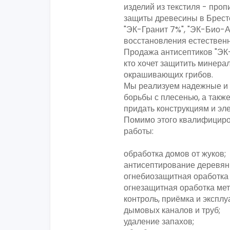
изделий из текстиля - про
защиты древесины в Бресте
"ЭК-Гранит 7%", "ЭК-Био-А
восстановления естестве
Продажа антисептиков "ЭК-
кто хочет защитить минера
окрашивающих грибов.
Мы реализуем надежные и
борьбы с плесенью, а такж
придать конструкциям и э
Помимо этого квалифициро
работы:
обработка домов от жуков;
антисептирование деревян
огнебиозащитная оработка
огнезащитная оработка мет
контроль, приёмка и экспл
дымовых каналов и труб;
удаление запахов;