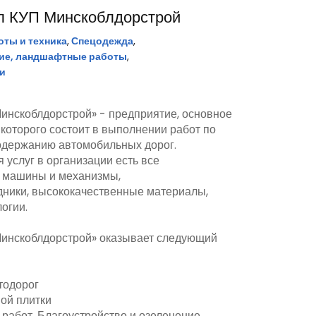
л КУП Минскоблдорстрой
ты и техника
,
Спецодежда
,
ние, ландшафтные работы
,
ки
нскоблдорстрой» - предприятие, основное
которого состоит в выполнении работ по
содержанию автомобильных дорог.
 услуг в организации есть все
 машины и механизмы,
ники, высококачественные материалы,
огии.
инскоблдорстрой» оказывает следующий
тодорог
ной плитки
абот. Благоустройство и озеленение