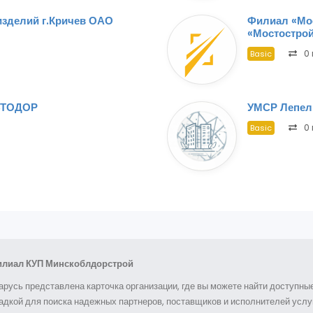
изделий г.Кричев ОАО
Филиал «Мо
«Мостостро
0 
Basic
ВТОДОР
УМСР Лепел
0 
Basic
илиал КУП Минскоблдорстрой
арусь представлена карточка организации, где вы можете найти доступн
дкой для поиска надежных партнеров, поставщиков и исполнителей услуг