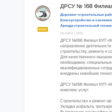
ДРСУ № 168 Филиа
Дорожно-строительные рабо
Благоустройство и озелене
Аренда строительной техни
BASIC
На сайте с 2021
ДРСУ №168 Филиал КУП «Ми
направление деятельности 
строительству, ремонту и 
Для качественного оказания
необходимое: специальные
квалифицированные сотруд
внедрены новейшие технол
ДРСУ №168 Филиал КУП «М
комплекс услуг:
Строительство и ремонт ав
Укладка асфальта, тротуар
Выполнение ландшафтных р