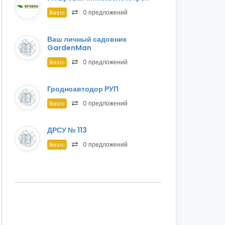
0 предложений
Basic
Ваш личный садовник
GardenMan
0 предложений
Basic
Гродноавтодор РУП
0 предложений
Basic
ДРСУ № 113
0 предложений
Basic