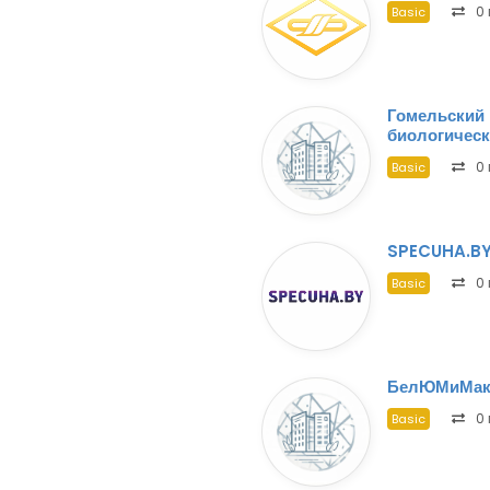
0 
Basic
Гомельский 
биологическ
0 
Basic
SPECUHA.B
0 
Basic
БелЮМиМак
0 
Basic