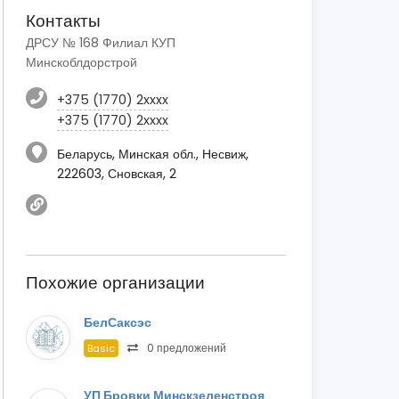
Контакты
ДРСУ № 168 Филиал КУП
Минскоблдорстрой
+375 (1770) 2xxxx
+375 (1770) 2xxxx
Беларусь, Минская обл., Несвиж,
222603, Сновская, 2
Похожие организации
БелСаксэс
0 предложений
Basic
УП Бровки Минскзеленстроя