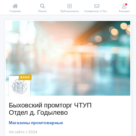
Главная
Поиск
Публиковать
Свяжитесь С Нами
Аккаунт
BASIC
Быховский промторг ЧТУП
Отдел д. Годылево
Магазины промтоварные
На сайте с 2024