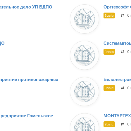
ательное дело УП БДПО
Оргтехсофт
0 
Basic
ДО
Системавто
0 
Basic
приятие противопожарных
Белэлектро
0 
Basic
предприятие Гомельское
МОНТАРТЕ
0 
Basic