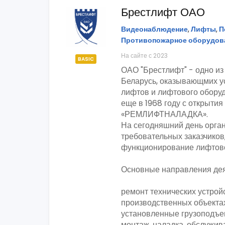
Брестлифт ОАО
Видеонаблюдение
,
Лифты
,
П
Противопожарное оборудов
На сайте с 2023
BASIC
ОАО "Брестлифт" - одно из
Беларусь, оказывающмих у
лифтов и лифтового обору
еще в 1968 году с открытия
«РЕМЛИФТНАЛАДКА».
На сегодняшний день орга
требовательных заказчиков
функционирование лифтово
Основные направления дея
ремонт технических устрой
производственных объектах
установленные грузоподъ
монтаж, наладка, обслужив