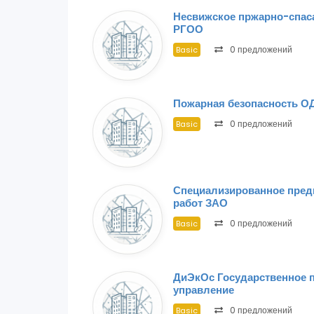
Несвижское пржарно-спас
РГОО
0 предложений
Basic
Пожарная безопасность О
0 предложений
Basic
Специализированное пред
работ ЗАО
0 предложений
Basic
ДиЭкОс Государственное 
управление
0 предложений
Basic