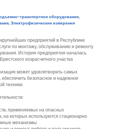
одъемно-транспортное оборудование
,
ание
,
Электрофизические измерения
 крупнейших предприятий в Республике
слуги по монтажу, обслуживанию и ремонту
дования. История предприятия началась
 Брестского хозрасчетного участка
низация может удовлетворить самых
, обеспечить безопасное и надежное
й техники.
тельности:
ств, применяемых на опасных
, на которых используются стационарно
емные механизмы
ание и ремонт лифтов и подъемников,