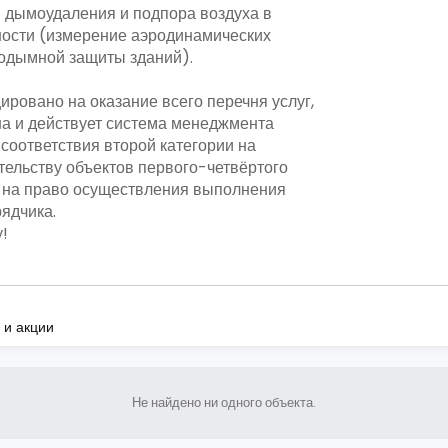
 дымоудаления и подпора воздуха в
ости (измерение аэродинамических
водымной защиты зданий).
ровано на оказание всего перечня услуг,
на и действует система менеджмента
 соответствия второй категории на
тельству объектов первого-четвёртого
е на право осуществления выполнения
ядчика.
!
 и акции
Не найдено ни одного объекта.