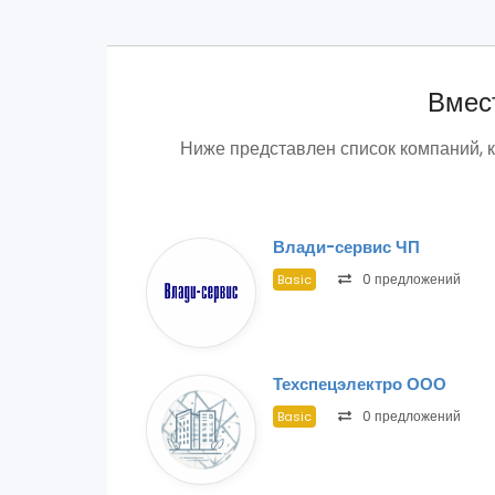
Вмест
Ниже представлен список компаний, 
Влади-сервис ЧП
0 предложений
Basic
Техспецэлектро ООО
0 предложений
Basic