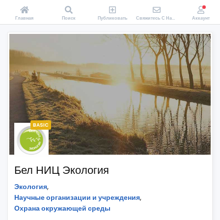
Главная
Поиск
Публиковать
Свяжитесь С Нами
Аккаунт
BASIC
Бел НИЦ Экология
Экология
,
Научные организации и учреждения
,
Охрана окружающей среды