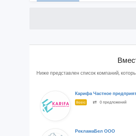
Вмест
Ниже представлен список компаний, которы
Карифа Частное предприя
0 предложений
Basic
РекламаБел ООО