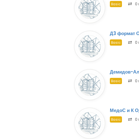
0 
Basic
Д3 формат 
0 
Basic
Демидов-Ал
0 
Basic
МедоС и К 
0 
Basic