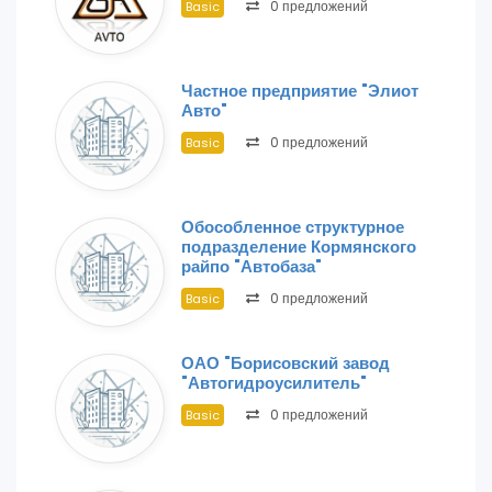
0 предложений
Basic
Частное предприятие "Элиот
Авто"
0 предложений
Basic
Обособленное структурное
подразделение Кормянского
райпо "Автобаза"
0 предложений
Basic
ОАО "Борисовский завод
"Автогидроусилитель"
0 предложений
Basic