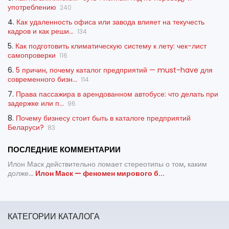
употреблению
240
4.
Как удаленность офиса или завода влияет на текучесть
кадров и как реши...
134
5.
Как подготовить климатическую систему к лету: чек-лист
самопроверки
116
6.
5 причин, почему каталог предприятий — must-have для
современного бизн...
114
7.
Права пассажира в арендованном автобусе: что делать при
задержке или п...
96
8.
Почему бизнесу стоит быть в каталоге предприятий
Беларуси?
83
ПОСЛЕДНИЕ КОММЕНТАРИИ
Илон Маск действительно ломает стереотипы о том, каким
долже...
Илон Маск — феномен мирового б...
КАТЕГОРИИ КАТАЛОГА