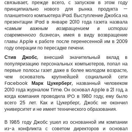
связывает, прежде всего, с запуском в этом году
принципиально нового для рынка продукта —
планшетного компьютера iPad. Выступление Джобса на
презентации iPad в январе 2010 года газета назвала
«
самым важным возвращением в истории
современного бизнеса
», имея в виду возвращение
главы Apple к работе после перенесенной им в 2009
году операции по пересадке печени.
Стив Джобс
, внесший значительный вклад в
популяризацию персональных компьютеров, попал на
первые полосы газет даже в более молодом возрасте,
чем основатель крупнейшей социальной сети
Facebook
Марк Цукерберг
, названный человеком
2010 года журналом Time. Он основал Apple в 21 год, а
когда компания проводила IPO в 1980 году, ему было
всего 25 лет. Как и Цукерберг, Джобс не окончил
университет и не имеет технического образования.
В 1985 году Джобс ушел из основанной им компании
из-а конфликта с советом директоров и основал