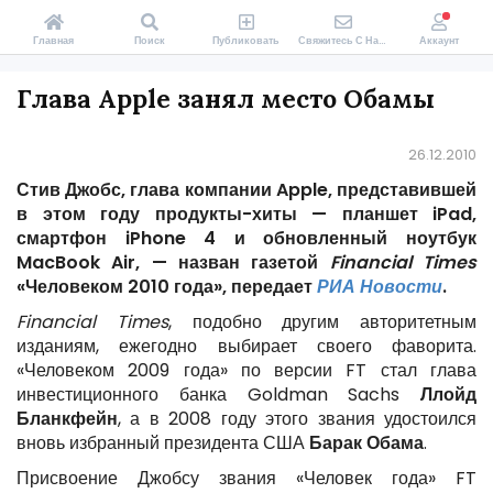
Главная
Поиск
Публиковать
Свяжитесь С Нами
Аккаунт
Глава Apple занял место Обамы
26.12.2010
Стив Джобс, глава компании Apple, представившей
в этом году продукты-хиты — планшет iPad,
смартфон iPhone 4 и обновленный ноутбук
MacBook Air, — назван газетой
Financial Times
«Человеком 2010 года», передает
РИА Новости
.
Financial Times
, подобно другим авторитетным
изданиям, ежегодно выбирает своего фаворита.
«Человеком 2009 года» по версии FT стал глава
инвестиционного банка Goldman Sachs
Ллойд
Бланкфейн
, а в 2008 году этого звания удостоился
вновь избранный президента США
Барак Обама
.
Присвоение Джобсу звания «Человек года» FT