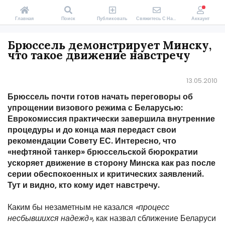
Главная
Поиск
Публиковать
Свяжитесь С Нами
Аккаунт
Брюссель демонстрирует Минску,
что такое движение навстречу
13.05.2010
Брюссель почти готов начать переговоры об
упрощении визового режима с Беларусью:
Еврокомиссия практически завершила внутренние
процедуры и до конца мая передаст свои
рекомендации Совету ЕС. Интересно, что
«нефтяной танкер»
брюссельской бюрократии
ускоряет движение в сторону Минска как раз после
серии обеспокоенных и критических заявлений.
Тут и видно, кто кому идет навстречу.
Каким бы незаметным не казался
«процесс
несбывшихся надежд»
, как назвал сближение Беларуси