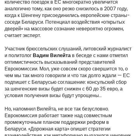
количество поездок в ЕС многократно увеличится
аналогично тому, как оно резко снизилось в 2007 году,
когда к Шенгену присоединились европейские страны-
соседи Беларуси. Потенциал воздействия «открытых
дверей» на массовое сознание невероятно огромен,
считает эксперт.
Участник брюссельских слушаний, литовский журналист
и политолог
Вадим Вилейта
в беседе с нами отметил
оптимистичность высказываний представителей
Еврокомиссии. Мол, уже совсем скоро свершится то, о
чем мы так много говорили и что так долго ждали — ЕС
подпишет с Беларусью соглашение: консульский сбор
за шенгенские визы будет снижен с 60 до 35 евро, а
условия получения визы будут упрощены…
Но, напомнил Вилейта, не все так безусловно.
Еврокомиссия работает также над совместным
промежуточным планом поддержки реформ в
Беларуси. «Дорожная карта» опишет стратегии
взаимодействия, как метафорично выразился чиновник