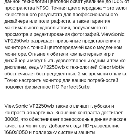
данной технологии цветовой охват увеличен до 106% от
пространства NTSC. Точная цветопередача – это залог
качественного результата для профессионального
дизайнера или полиграфиста, а также гарантия
максимального удовольствия, получаемого от
просмотра и редактирования фотографий. ViewSonic
VP2250wb разрушает привычные представления о
мониторе с точной цветопередачей как о медленном
мониторе. Отныне любители компьютерных игр и
дизайнеры могут быть удовлетворены одним и тем же
дисплеем, ведь VP2250wb с технологией ClearMotiv
обеспечивает беспрецедентные 2 мс времени отклика.
Точно настроить монитор для ваших потребностей
поможет фирменное ПО PerfectSuite.
ViewSonic VP2250wb также отличает глубокая и
контрастная картинка. Значение контраста достигает
3000:1, что обеспечивает превосходные динамические
качества монитору. Добавим сюда HD-разрешение
1680х1050 и поддержку системы защиты