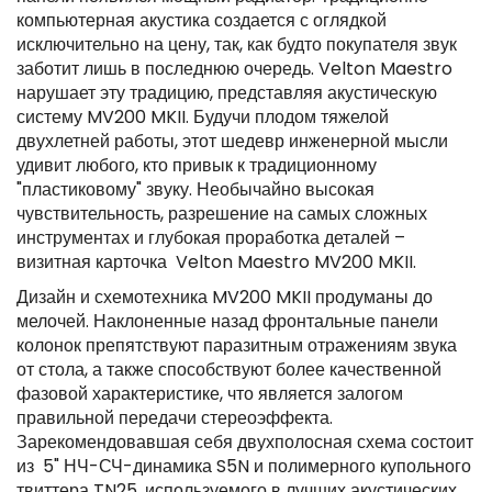
компьютерная акустика создается с оглядкой
исключительно на цену, так, как будто покупателя звук
заботит лишь в последнюю очередь. Velton Maestro
нарушает эту традицию, представляя акустическую
систему MV200 MKII. Будучи плодом тяжелой
двухлетней работы, этот шедевр инженерной мысли
удивит любого, кто привык к традиционному
"пластиковому" звуку. Необычайно высокая
чувствительность, разрешение на самых сложных
инструментах и глубокая проработка деталей –
визитная карточка Velton Maestro MV200 MKII.
Дизайн и схемотехника MV200 MKII продуманы до
мелочей. Наклоненные назад фронтальные панели
колонок препятствуют паразитным отражениям звука
от стола, а также способствуют более качественной
фазовой характеристике, что является залогом
правильной передачи стереоэффекта.
Зарекомендовавшая себя двухполосная схема состоит
из 5" НЧ-СЧ-динамика S5N и полимерного купольного
твиттера TN25, используемого в лучших акустических