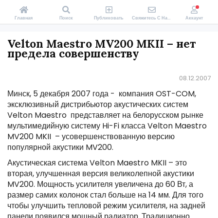
Главная
Поиск
Публиковать
Свяжитесь С Нами
Аккаунт
Velton Maestro MV200 MKII – нет
предела совершенству
08.12.2007
Минск, 5 декабря 2007 года - компания OST-COM,
эксклюзивный дистрибьютор акустических систем
Velton Maestro представляет на белорусском рынке
мультимедийную систему Hi-Fi класса Velton Maestro
MV200 MKII – усовершенствованную версию
популярной акустики MV200.
Акустическая система Velton Maestro MKII – это
вторая, улучшенная версия великолепной акустики
MV200. Мощность усилителя увеличена до 60 Вт, а
размер самих колонок стал больше на 14 мм. Для того
чтобы улучшить тепловой режим усилителя, на задней
панели появился мощный радиатор. Традиционно