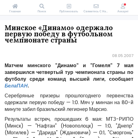
Главная
Поиск
Публиковать
Свяжитесь С Нами
Аккаунт
Минское «Динамо» одержало
первую победу в футбольном
чемпионате страны
08.05.2007
Матчем минского "Динамо" и "Гомеля" 7 мая
завершился четвертый тур чемпионата страны по
футболу среди команд высшей лиги, сообщает
БелаПАН
.
Серебряные призеры прошлогоднего первенства
одержали первую победу — 1:0. Мяч у минчан на 80-й
минуте забил бразильский легионер Марсио.
Результаты встреч, прошедших 6 мая: МТЗ-РИПО
(Минск) — "Нафтан" (Новополоцк) — 1:0, "Днепр"
(Могилев) — "Дарида" (Ждановичи) — 0:1, "Сморгонь"