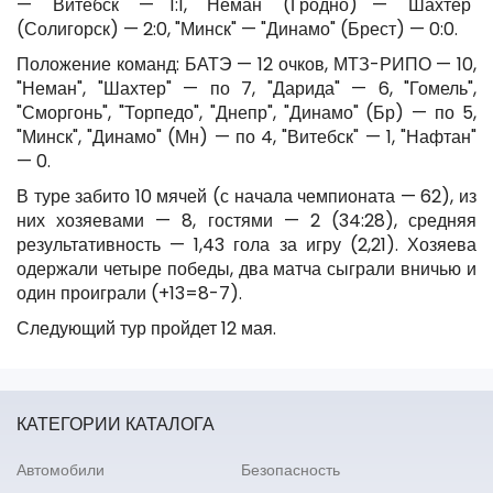
— "Витебск" — 1:1, "Неман" (Гродно) — "Шахтер"
(Солигорск) — 2:0, "Минск" — "Динамо" (Брест) — 0:0.
Положение команд: БАТЭ — 12 очков, МТЗ-РИПО — 10,
"Неман", "Шахтер" — по 7, "Дарида" — 6, "Гомель",
"Сморгонь", "Торпедо", "Днепр", "Динамо" (Бр) — по 5,
"Минск", "Динамо" (Мн) — по 4, "Витебск" — 1, "Нафтан"
— 0.
В туре забито 10 мячей (с начала чемпионата — 62), из
них хозяевами — 8, гостями — 2 (34:28), средняя
результативность — 1,43 гола за игру (2,21). Хозяева
одержали четыре победы, два матча сыграли вничью и
один проиграли (+13=8-7).
Следующий тур пройдет 12 мая.
КАТЕГОРИИ КАТАЛОГА
Автомобили
Безопасность