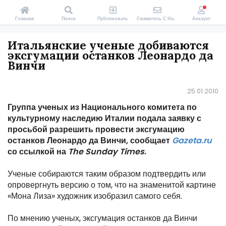
Главная
Поиск
Публиковать
Свяжитесь С Нами
Аккаунт
Итальянские ученые добиваются
эксгумации останков Леонардо да
Винчи
25.01.2010
Группа ученых из Национального комитета по
культурному наследию Италии подала заявку с
просьбой разрешить провести эксгумацию
останков Леонардо да Винчи, сообщает
Gazeta.ru
со ссылкой на
The Sunday Times
.
Ученые собираются таким образом подтвердить или
опровергнуть версию о том, что на знаменитой картине
«Мона Лиза» художник изобразил самого себя.
По мнению ученых, эксгумация останков да Винчи