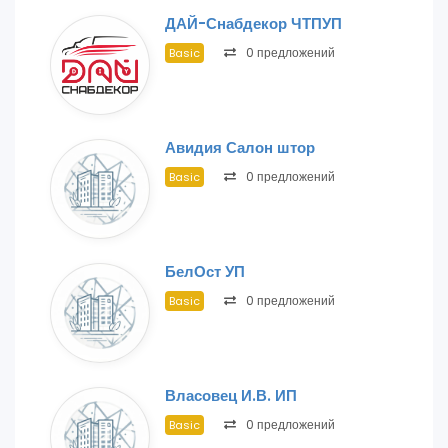
ДАЙ-Снабдекор ЧТПУП
0 предложений
Basic
Авидия Салон штор
0 предложений
Basic
БелОст УП
0 предложений
Basic
Власовец И.В. ИП
0 предложений
Basic