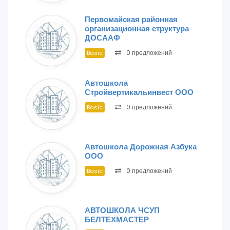
Первомайская районная
организационная структура
ДОСААФ
0 предложений
Basic
Автошкола
Стройвертикальинвест ООО
0 предложений
Basic
Автошкола Дорожная Азбука
ООО
0 предложений
Basic
АВТОШКОЛА ЧСУП
БЕЛТЕХМАСТЕР